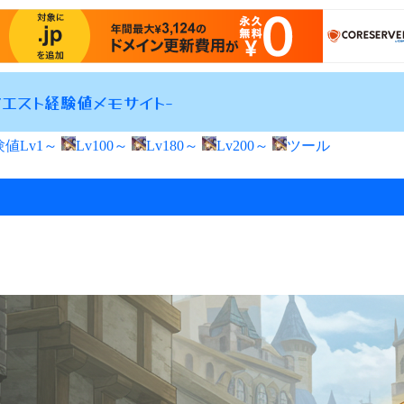
エスト経験値メモサイト-
値Lv1～
Lv100～
Lv180～
Lv200～
ツール