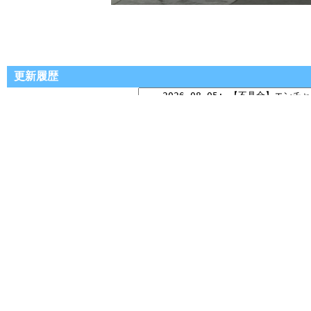
更新履歴
■サイト作成
ビー@RO丼
ビー物語@X
■リンクフリー
当サイトはリンクフリーです。リンクした場合の連絡は不要です。
■免責事項
当サイトのコンテンツ・情報について、できる限り正確な情報を提供す
当サイトに掲載された内容によって生じた損害等の一切の責任を負いか